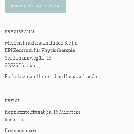
TER­MIN ONLINE BUCHEN
PRA­XIS­RAUM
Mei­nen Pra­xis­raum fin­den Sie im
EPI Zen­trum für Physiotherapie
Sorth­mann­weg 11–13
22529 Hamburg
Park­plät­ze sind hin­ter dem Haus vorhanden
PREI­SE
Kennlerntelefonat
(ca. 15 Minuten)
kostenlos
Erstanamnese