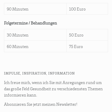
90 Minuten
100 Euro
Folgetermine / Behandlungen
30 Minuten
50 Euro
60 Minuten
75 Euro
IMPUL­SE, INSPI­RA­TI­ON, INFORMATION
Ich freue mich, wenn ich Sie mit Anre­gun­gen rund um
das gro­ße Feld Gesund­heit zu ver­schie­dens­ten The­men
infor­mie­ren kann.
Abon­nie­ren Sie jetzt mei­nen Newsletter!