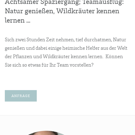
Acht­sa­mer Spa­zier­gang; Team­aus­flug:
Natur genie­ßen, Wild­kräu­ter ken­nen
lernen …
Sich zwei Stun­den Zeit neh­men, tief durch­at­men, Natur
genie­ßen und dabei eini­ge hei­mi­sche Hel­fer aus der Welt
der Pflan­zen und Wild­kräu­ter ken­nen ler­nen. Kön­nen
Sie sich so etwas für Ihr Team vorstellen?
ANFRA­GE