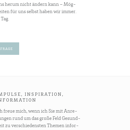
s her­um nicht ändern kann – Mög­
kei­ten für uns selbst haben wir immer.
 Tag.
FRA­GE
MPUL­SE, INSPI­RA­TI­ON,
NFORMATION
ch freue mich, wenn ich Sie mit Anre­
un­gen rund um das gro­ße Feld Gesund­
it zu ver­schie­dens­ten The­men infor­