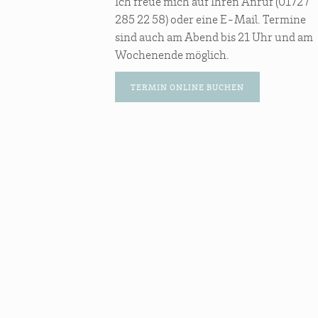
Ich freue mich auf Ihren Anruf (0172 /
285 22 58) oder eine E-Mail. Termine
sind auch am Abend bis 21 Uhr und am
Wochenende möglich.
TER­MIN ONLINE BUCHEN