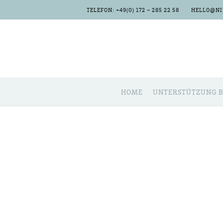
TELE­FON: +49(0) 172 – 285 22 58
HELLO@NI
HOME
UNTER­STÜT­ZUNG B