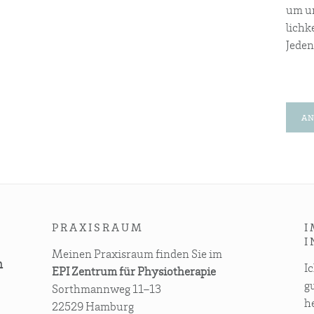
um un
lich­
Jeden
AN
PRA­XIS­RAUM
I
I
Mei­nen Pra­xis­raum fin­den Sie im
n
I
EPI Zen­trum für Physiotherapie
g
Sorth­mann­weg 11–13
he
22529 Hamburg