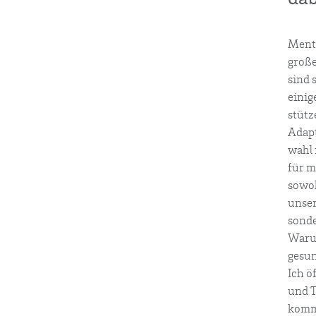
Men­ta
gro­ße
sind s
eini­g
stüt­
Adap­
wahl i
für m
sowoh
unser
son­d
War­u
gesund
Ich öf
und T
kom­m