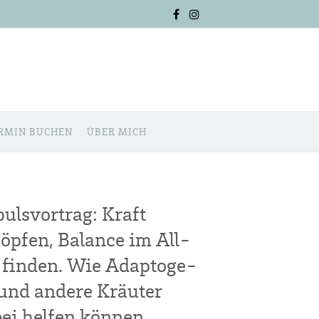
R­MIN BUCHEN
ÜBER MICH
uls­vor­trag: Kraft
öp­fen, Balan­ce im All­
 fin­den. Wie Adap­to­ge­
und ande­re Kräu­ter
ei hel­fen können