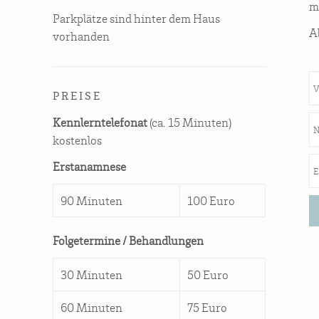
m
Park­plät­ze sind hin­ter dem Haus
Ab
vorhanden
PREI­SE
Kennlerntelefonat
(ca. 15 Minuten)
kostenlos
Erstanamnese
90 Minuten
100 Euro
Folgetermine / Behandlungen
30 Minuten
50 Euro
60 Minuten
75 Euro