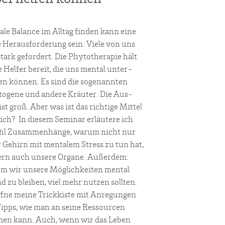
­le Balan­ce im All­tag fin­den kann eine
 Her­aus­for­de­rung sein. Vie­le von uns
tark gefor­dert. Die Phy­to­the­ra­pie hält
e Hel­fer bereit, die uns men­tal unter­
zen kön­nen. Es sind die soge­nann­ten
to­ge­ne und ande­re Kräu­ter. Die Aus­
st groß. Aber was ist das rich­ti­ge Mit­tel
ich? In die­sem Semi­nar erläu­te­re ich
l Zusam­men­hän­ge, war­um nicht nur
 Gehirn mit men­ta­lem Stress zu tun hat,
ern auch unse­re Orga­ne. Außer­dem:
m wir unse­re Mög­lich­kei­ten men­tal
 zu blei­ben, viel mehr nut­zen soll­ten.
f­ne mei­ne Trick­kis­te mit Anre­gun­gen
ipps, wie man an sei­ne Res­sour­cen
en kann. Auch, wenn wir das Leben