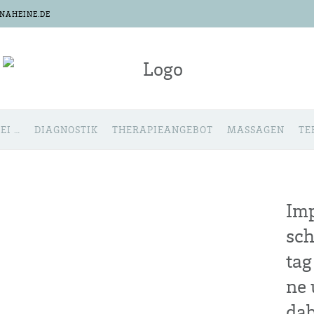
NAHEINE.DE
EI …
DIA­GNOS­TIK
THE­RA­PIE­AN­GE­BOT
MAS­SA­GEN
TE
Imp
sch
tag
ne 
dab